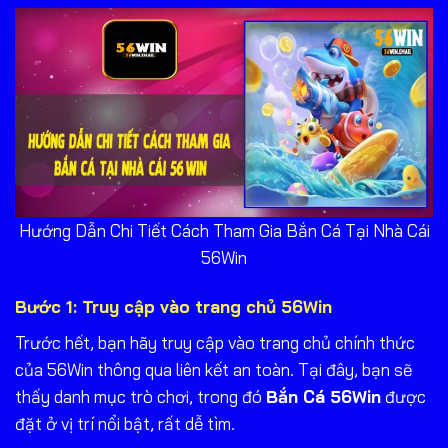
Hướng Dẫn Chi Tiết Cách Tham Gia Bắn Cá Tại Nhà Cái
56Win
Bước 1: Truy cập vào trang chủ 56Win
Trước hết, bạn hãy truy cập vào trang chủ chính thức
của 56Win thông qua liên kết an toàn. Tại đây, bạn sẽ
thấy danh mục trò chơi, trong đó
Bắn Cá 56Win
được
đặt ở vị trí nổi bật, rất dễ tìm.