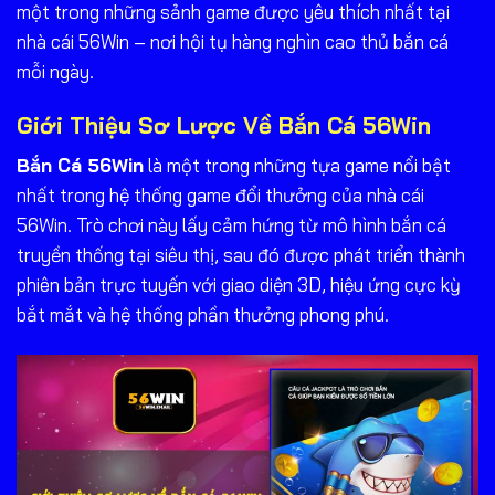
một trong những sảnh game được yêu thích nhất tại
nhà cái 56Win – nơi hội tụ hàng nghìn cao thủ bắn cá
mỗi ngày.
Giới Thiệu Sơ Lược Về Bắn Cá 56Win
Bắn Cá 56Win
là một trong những tựa game nổi bật
nhất trong hệ thống game đổi thưởng của nhà cái
56Win. Trò chơi này lấy cảm hứng từ mô hình bắn cá
truyền thống tại siêu thị, sau đó được phát triển thành
phiên bản trực tuyến với giao diện 3D, hiệu ứng cực kỳ
bắt mắt và hệ thống phần thưởng phong phú.