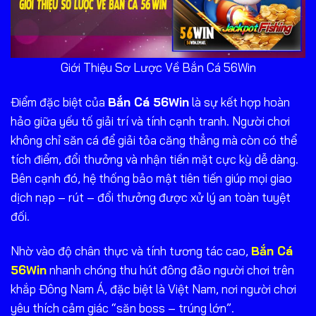
Giới Thiệu Sơ Lược Về Bắn Cá 56Win
Điểm đặc biệt của
Bắn Cá 56Win
là sự kết hợp hoàn
hảo giữa yếu tố giải trí và tính cạnh tranh. Người chơi
không chỉ săn cá để giải tỏa căng thẳng mà còn có thể
tích điểm, đổi thưởng và nhận tiền mặt cực kỳ dễ dàng.
Bên cạnh đó, hệ thống bảo mật tiên tiến giúp mọi giao
dịch nạp – rút – đổi thưởng được xử lý an toàn tuyệt
đối.
Nhờ vào độ chân thực và tính tương tác cao,
Bắn Cá
56Win
nhanh chóng thu hút đông đảo người chơi trên
khắp Đông Nam Á, đặc biệt là Việt Nam, nơi người chơi
yêu thích cảm giác “săn boss – trúng lớn”.