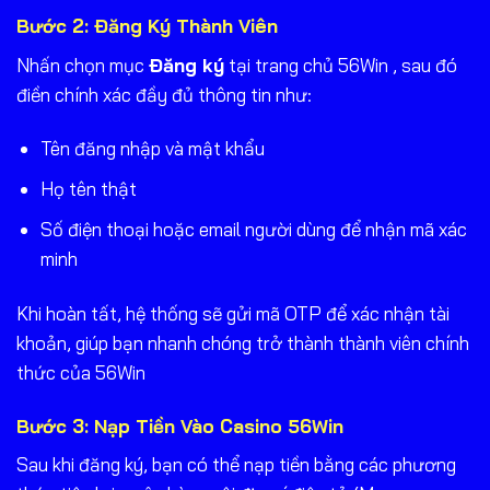
Bước 2: Đăng Ký Thành Viên
Nhấn chọn mục
Đăng ký
tại trang chủ 56Win , sau đó
điền chính xác đầy đủ thông tin như:
Tên đăng nhập và mật khẩu
Họ tên thật
Số điện thoại hoặc email người dùng để nhận mã xác
minh
Khi hoàn tất, hệ thống sẽ gửi mã OTP để xác nhận tài
khoản, giúp bạn nhanh chóng trở thành thành viên chính
thức của 56Win
Bước 3: Nạp Tiền Vào Casino 56Win
Sau khi đăng ký, bạn có thể nạp tiền bằng các phương