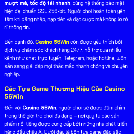
mượt mà, tốc độ tải nhanh
, cùng hệ thống bảo mật
hiện đại chuẩn SSL 256-bit. Người chơi hoàn toàn yên
tâm khi đăng nhập, nạp tiền và đặt cược mà không lo rò
rỉ thông tin.
Bên cạnh đó,
Casino 56Win
còn được yêu thích bởi
dịch vụ chăm sóc khách hàng 24/7, hỗ trợ qua nhiều
kênh như chat trực tuyến, Telegram, hoặc hotline, luôn
sẵn sàng giải đáp mọi thắc mắc nhanh chóng và chuyên
nghiệp.
Các Tựa Game Thương Hiệu Của Casino
56Win
Đến với
Casino 56Win
, người chơi sẽ được đắm chìm
trong thế giới trò chơi đa dạng – nơi quy tụ các sản
phẩm nổi tiếng được cung cấp bởi những nhà phát triển
hàng đầu châu Á. Dưới đây là bốn tựa game đặc sắc