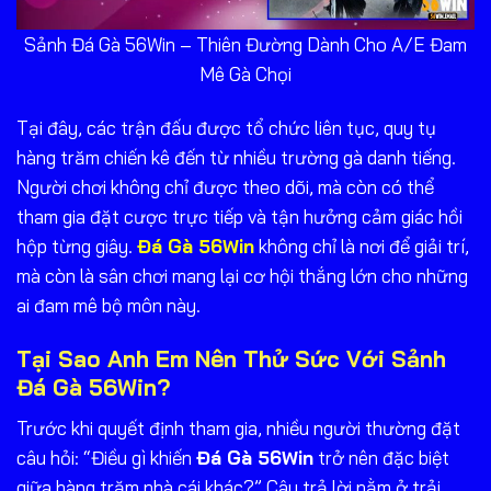
Sảnh Đá Gà 56Win – Thiên Đường Dành Cho A/E Đam
Mê Gà Chọi
Tại đây, các trận đấu được tổ chức liên tục, quy tụ
hàng trăm chiến kê đến từ nhiều trường gà danh tiếng.
Người chơi không chỉ được theo dõi, mà còn có thể
tham gia đặt cược trực tiếp và tận hưởng cảm giác hồi
hộp từng giây.
Đá Gà 56Win
không chỉ là nơi để giải trí,
mà còn là sân chơi mang lại cơ hội thắng lớn cho những
ai đam mê bộ môn này.
Tại Sao Anh Em Nên Thử Sức Với Sảnh
Đá Gà 56Win?
Trước khi quyết định tham gia, nhiều người thường đặt
câu hỏi: “Điều gì khiến
Đá Gà 56Win
trở nên đặc biệt
giữa hàng trăm nhà cái khác?” Câu trả lời nằm ở trải