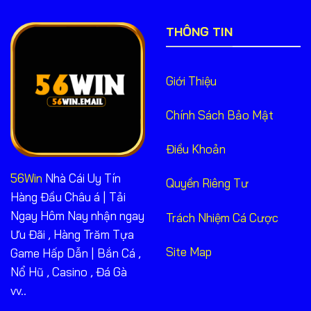
THÔNG TIN
Giới Thiệu
Chính Sách Bảo Mật
Điều Khoản
56Win
Nhà Cái Uy Tín
Quyền Riêng Tư
Hàng Đầu Châu á | Tải
Ngay Hôm Nay nhận ngay
Trách Nhiệm Cá Cược
Ưu Đãi , Hàng Trăm Tựa
Site Map
Game Hấp Dẫn | Bắn Cá ,
Nổ Hũ , Casino , Đá Gà
vv..