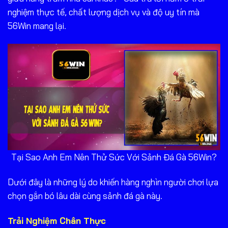
nghiệm thực tế, chất lượng dịch vụ và độ uy tín mà
56Win mang lại.
Tại Sao Anh Em Nên Thử Sức Với Sảnh Đá Gà 56Win?
Dưới đây là những lý do khiến hàng nghìn người chơi lựa
chọn gắn bó lâu dài cùng sảnh đá gà này.
Trải Nghiệm Chân Thực