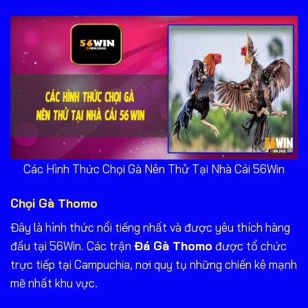
Các Hình Thức Chọi Gà Nên Thử Tại Nhà Cái 56Win
Chọi Gà Thomo
Đây là hình thức nổi tiếng nhất và được yêu thích hàng
đầu tại 56Win. Các trận
Đá Gà Thomo
được tổ chức
trực tiếp tại Campuchia, nơi quy tụ những chiến kê mạnh
mẽ nhất khu vực.