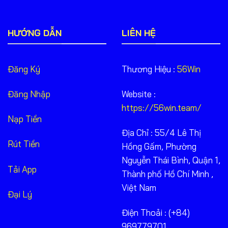
HƯỚNG DẪN
LIÊN HỆ
Đăng Ký
Thương Hiệu :
56Win
Đăng Nhập
Website :
https://56win.team/
Nạp Tiền
Địa Chỉ : 55/4 Lê Thị
Rút Tiền
Hồng Gấm, Phường
Nguyễn Thái Bình, Quận 1,
Tải App
Thành phố Hồ Chí Minh ,
Việt Nam
Đại Lý
Điện Thoải : (+84)
969779701