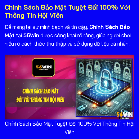
Chính Sách Bảo Mật Tuyệt Đối 100% Với
Thông Tin Hội Viên
Để mang lại sự minh bạch và tin cậy,
Chính Sách Bảo
Mật
tại
56Win
được công khai rõ ràng, giúp người chơi
hiểu rõ cách thức thu thập và sử dụng dữ liệu cá nhân.
Chính Sách Bảo Mật Tuyệt Đối 100% Với Thông Tin Hội
Viên