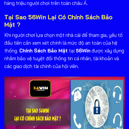
hàng triệu người chơi trên toàn châu Á.
Tại Sao 56Win Lại Có Chính Sách Bảo
Mật ?
Khi người chơi lựa chọn một nhà cái để tham gia, yếu tố
đầu tiên cần xem xét chính là mức độ an toàn của hệ
thống.
Chính Sách Bảo Mật
tại
56Win
được xây dựng
nhằm bảo vệ tuyệt đối thông tin cá nhân, tài khoản và
các giao dịch tài chính của hội viên.