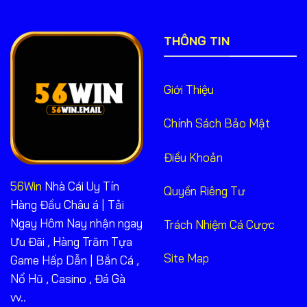
THÔNG TIN
Giới Thiệu
Chính Sách Bảo Mật
Điều Khoản
56Win
Nhà Cái Uy Tín
Quyền Riêng Tư
Hàng Đầu Châu á | Tải
Ngay Hôm Nay nhận ngay
Trách Nhiệm Cá Cược
Ưu Đãi , Hàng Trăm Tựa
Site Map
Game Hấp Dẫn | Bắn Cá ,
Nổ Hũ , Casino , Đá Gà
vv..