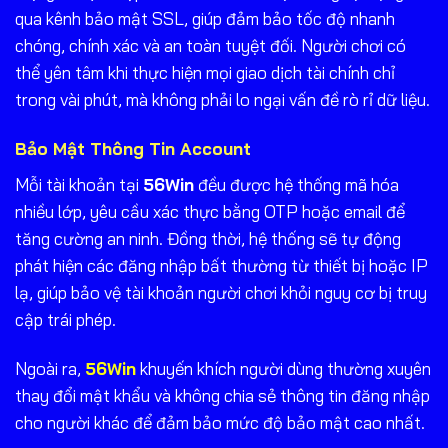
qua kênh bảo mật SSL, giúp đảm bảo tốc độ nhanh
chóng, chính xác và an toàn tuyệt đối. Người chơi có
thể yên tâm khi thực hiện mọi giao dịch tài chính chỉ
trong vài phút, mà không phải lo ngại vấn đề rò rỉ dữ liệu.
Bảo Mật Thông Tin Account
Mỗi tài khoản tại
56Win
đều được hệ thống mã hóa
nhiều lớp, yêu cầu xác thực bằng OTP hoặc email để
tăng cường an ninh. Đồng thời, hệ thống sẽ tự động
phát hiện các đăng nhập bất thường từ thiết bị hoặc IP
lạ, giúp bảo vệ tài khoản người chơi khỏi nguy cơ bị truy
cập trái phép.
Ngoài ra,
56Win
khuyến khích người dùng thường xuyên
thay đổi mật khẩu và không chia sẻ thông tin đăng nhập
cho người khác để đảm bảo mức độ bảo mật cao nhất.