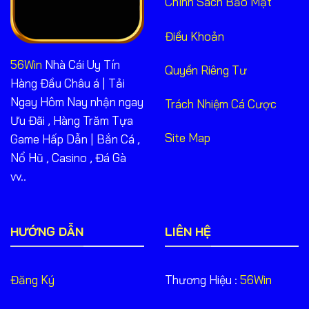
Chính Sách Bảo Mật
Điều Khoản
56Win
Nhà Cái Uy Tín
Quyền Riêng Tư
Hàng Đầu Châu á | Tải
Ngay Hôm Nay nhận ngay
Trách Nhiệm Cá Cược
Ưu Đãi , Hàng Trăm Tựa
Site Map
Game Hấp Dẫn | Bắn Cá ,
Nổ Hũ , Casino , Đá Gà
vv..
HƯỚNG DẪN
LIÊN HỆ
Đăng Ký
Thương Hiệu :
56Win