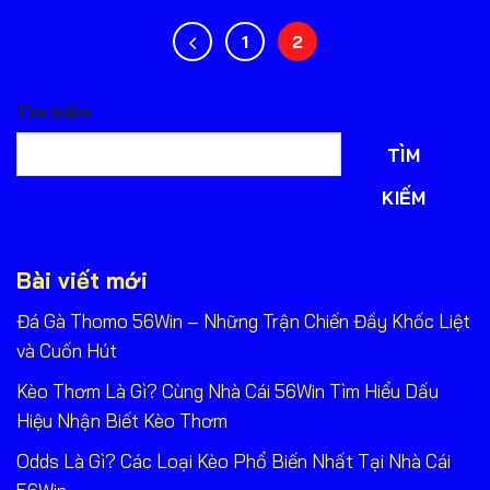
1
2
Tìm kiếm
TÌM
KIẾM
Bài viết mới
Đá Gà Thomo 56Win – Những Trận Chiến Đầy Khốc Liệt
và Cuốn Hút
Kèo Thơm Là Gì? Cùng Nhà Cái 56Win Tìm Hiểu Dấu
Hiệu Nhận Biết Kèo Thơm
Odds Là Gì? Các Loại Kèo Phổ Biến Nhất Tại Nhà Cái