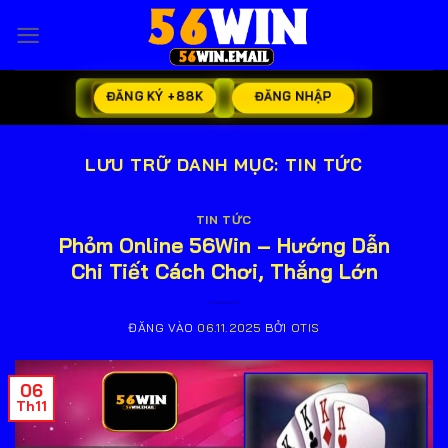
Bỏ
qua
nội
dung
ĐĂNG KÝ +88K
ĐĂNG NHẬP
LƯU TRỮ DANH MỤC:
TIN TỨC
TIN TỨC
Phỏm Online 56Win – Hướng Dẫn
Chi Tiết Cách Chơi, Thắng Lớn
ĐĂNG VÀO
06.11.2025
BỞI
OTIS
06
Th11