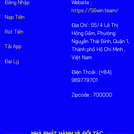
Đăng Nhập
Website :
https://56win.team/
Nạp Tiền
Địa Chỉ : 55/4 Lê Thị
Rút Tiền
Hồng Gấm, Phường
Nguyễn Thái Bình, Quận 1,
Tải App
Thành phố Hồ Chí Minh ,
Việt Nam
Đại Lý
Điện Thoải : (+84)
969779701
Zipcode : 700000
NHÀ PHÁT HÀNH VÀ ĐỐI TÁC