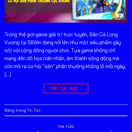
Trong thế giới game giải trí trực tuyến, Bắn Cá Long
Vương tại 56Win đang nổi lên như một siêu phẩm gây
sốt với cộng đồng người chơi. Tựa game không chỉ
mang đến đồ họa mãn nhãn, âm thanh sống động mà
còn mở ra cơ hội “săn” phần thưởng khổng lồ mỗi ngày.
[…]
TIẾP TỤC ĐỌC
→
Đăng trong
Tin Tức
TIN TỨC