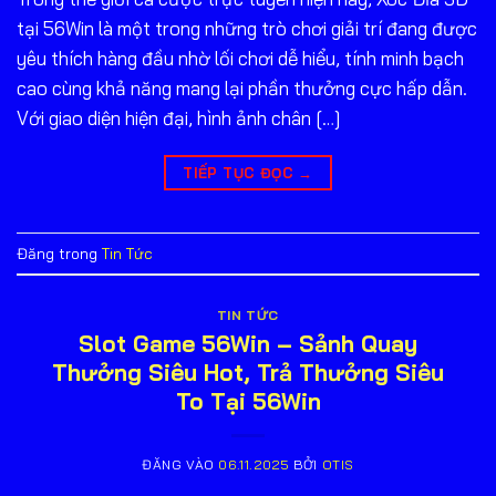
tại 56Win là một trong những trò chơi giải trí đang được
yêu thích hàng đầu nhờ lối chơi dễ hiểu, tính minh bạch
cao cùng khả năng mang lại phần thưởng cực hấp dẫn.
Với giao diện hiện đại, hình ảnh chân […]
TIẾP TỤC ĐỌC
→
Đăng trong
Tin Tức
TIN TỨC
Slot Game 56Win – Sảnh Quay
Thưởng Siêu Hot, Trả Thưởng Siêu
To Tại 56Win
ĐĂNG VÀO
06.11.2025
BỞI
OTIS