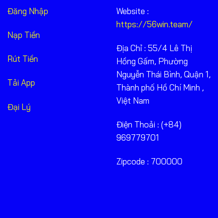
Đăng Nhập
Website :
https://56win.team/
Nạp Tiền
Địa Chỉ : 55/4 Lê Thị
Rút Tiền
Hồng Gấm, Phường
Nguyễn Thái Bình, Quận 1,
Tải App
Thành phố Hồ Chí Minh ,
Việt Nam
Đại Lý
Điện Thoải : (+84)
969779701
Zipcode : 700000