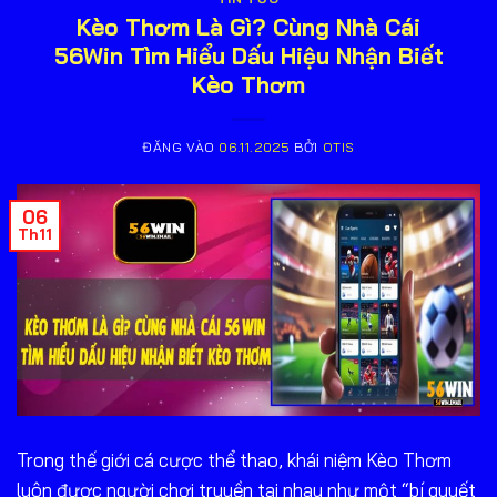
Kèo Thơm Là Gì? Cùng Nhà Cái
56Win Tìm Hiểu Dấu Hiệu Nhận Biết
Kèo Thơm
ĐĂNG VÀO
06.11.2025
BỞI
OTIS
06
Th11
Trong thế giới cá cược thể thao, khái niệm Kèo Thơm
luôn được người chơi truyền tai nhau như một “bí quyết