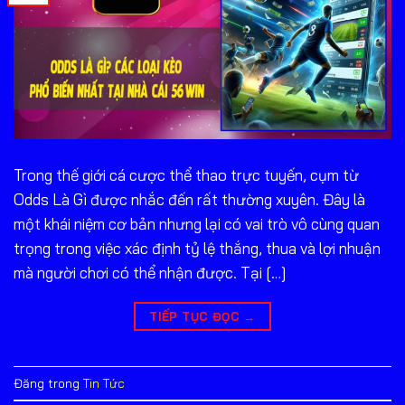
Trong thế giới cá cược thể thao trực tuyến, cụm từ
Odds Là Gì được nhắc đến rất thường xuyên. Đây là
một khái niệm cơ bản nhưng lại có vai trò vô cùng quan
trọng trong việc xác định tỷ lệ thắng, thua và lợi nhuận
mà người chơi có thể nhận được. Tại […]
TIẾP TỤC ĐỌC
→
Đăng trong
Tin Tức