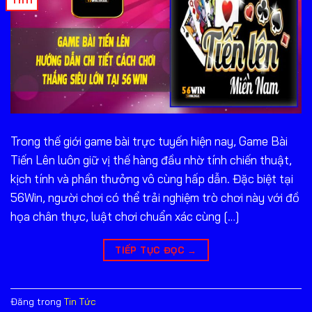
Trong thế giới game bài trực tuyến hiện nay, Game Bài
Tiến Lên luôn giữ vị thế hàng đầu nhờ tính chiến thuật,
kịch tính và phần thưởng vô cùng hấp dẫn. Đặc biệt tại
56Win, người chơi có thể trải nghiệm trò chơi này với đồ
họa chân thực, luật chơi chuẩn xác cùng […]
TIẾP TỤC ĐỌC
→
Đăng trong
Tin Tức