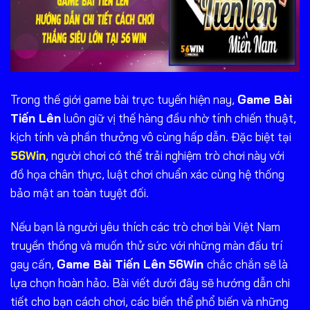
Trong thế giới game bài trực tuyến hiện nay,
Game Bài
Tiến Lên
luôn giữ vị thế hàng đầu nhờ tính chiến thuật,
kịch tính và phần thưởng vô cùng hấp dẫn. Đặc biệt tại
56Win
, người chơi có thể trải nghiệm trò chơi này với
đồ họa chân thực, luật chơi chuẩn xác cùng hệ thống
bảo mật an toàn tuyệt đối.
Nếu bạn là người yêu thích các trò chơi bài Việt Nam
truyền thống và muốn thử sức với những màn đấu trí
gay cấn,
Game Bài Tiến Lên
56Win
chắc chắn sẽ là
lựa chọn hoàn hảo. Bài viết dưới đây sẽ hướng dẫn chi
tiết cho bạn cách chơi, các biến thể phổ biến và những