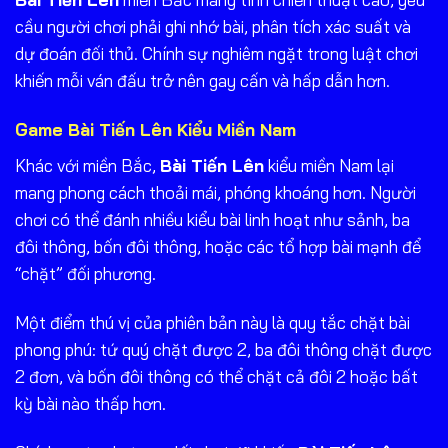
cầu người chơi phải ghi nhớ bài, phân tích xác suất và
dự đoán đối thủ. Chính sự nghiêm ngặt trong luật chơi
khiến mỗi ván đấu trở nên gay cấn và hấp dẫn hơn.
Game Bài Tiến Lên Kiểu Miền Nam
Khác với miền Bắc,
Bài Tiến Lên
kiểu miền Nam lại
mang phong cách thoải mái, phóng khoáng hơn. Người
chơi có thể đánh nhiều kiểu bài linh hoạt như sảnh, ba
đôi thông, bốn đôi thông, hoặc các tổ hợp bài mạnh để
“chặt” đối phương.
Một điểm thú vị của phiên bản này là quy tắc chặt bài
phong phú: tứ quý chặt được 2, ba đôi thông chặt được
2 đơn, và bốn đôi thông có thể chặt cả đôi 2 hoặc bất
kỳ bài nào thấp hơn.