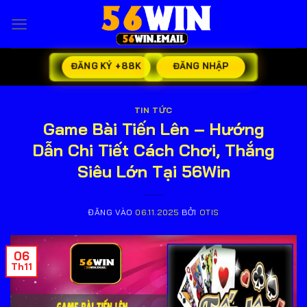
Bỏ
qua
nội
dung
ĐĂNG KÝ +88K
ĐĂNG NHẬP
TIN TỨC
Game Bài Tiến Lên – Hướng
Dẫn Chi Tiết Cách Chơi, Thắng
Siêu Lớn Tại 56Win
ĐĂNG VÀO
06.11.2025
BỞI
OTIS
06
Th11