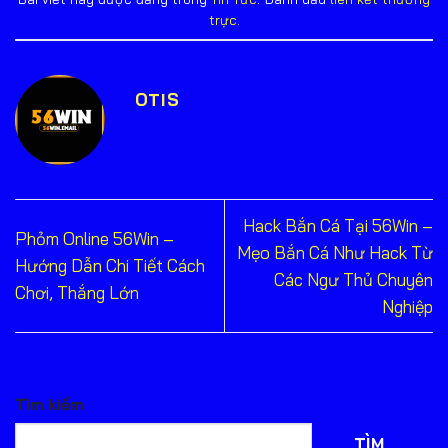
trực
.
OTIS
Hack Bắn Cá Tại 56Win –
Phỏm Online 56Win –
Mẹo Bắn Cá Như Hack Từ
Hướng Dẫn Chi Tiết Cách
Các Ngư Thủ Chuyên
Chơi, Thắng Lớn
Nghiệp
Tìm kiếm
TÌM