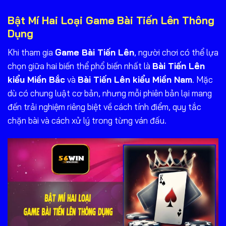
Bật Mí Hai Loại Game Bài Tiến Lên Thông
Dụng
Khi tham gia
Game Bài Tiến Lên
, người chơi có thể lựa
chọn giữa hai biến thể phổ biến nhất là
Bài Tiến Lên
kiểu Miền Bắc
và
Bài Tiến Lên kiểu Miền Nam
. Mặc
dù có chung luật cơ bản, nhưng mỗi phiên bản lại mang
đến trải nghiệm riêng biệt về cách tính điểm, quy tắc
chặn bài và cách xử lý trong từng ván đấu.