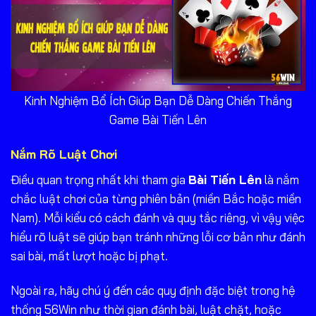
Kinh Nghiệm Bổ Ích Giúp Bạn Dễ Dàng Chiến Thắng
Game Bài Tiến Lên
Nắm Rõ Luật Chơi
Điều quan trọng nhất khi tham gia
Bài Tiến Lên
là nắm
chắc luật chơi của từng phiên bản (miền Bắc hoặc miền
Nam). Mỗi kiểu có cách đánh và quy tắc riêng, vì vậy việc
hiểu rõ luật sẽ giúp bạn tránh những lỗi cơ bản như đánh
sai bài, mất lượt hoặc bị phạt.
Ngoài ra, hãy chú ý đến các quy định đặc biệt trong hệ
thống 56Win như thời gian đánh bài, luật chặt, hoặc