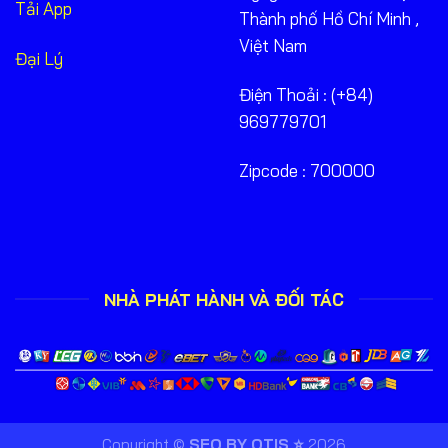
Tải App
Thành phố Hồ Chí Minh ,
Việt Nam
Đại Lý
Điện Thoải : (+84)
969779701
Zipcode : 700000
NHÀ PHÁT HÀNH VÀ ĐỐI TÁC
Copyright ©
SEO BY OTIS
⭐️
2026